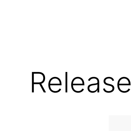
コ
ン
テ
MONOTOLY
ン
-
ツ
Broth
へ
Works
ス
Release
キ
ッ
プ